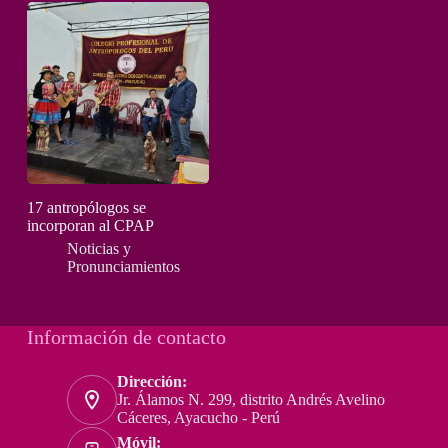
17 antropólogos se
incorporan al CPAP
Noticias y
Pronunciamientos
Información de contacto
Dirección:
Jr. Álamos N. 299, distrito Andrés Avelino
Cáceres, Ayacucho - Perú
Móvil: