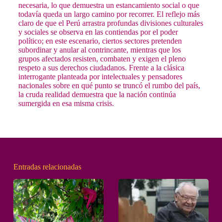
necesaria, lo que demuestra un estancamiento social o que
todavía queda un largo camino por recorrer. El reflejo más
claro de que el Perú arrastra profundas divisiones culturales
y sociales se observa en las contiendas por el poder
político; en este escenario, ciertos sectores pretenden
subordinar y anular al contrincante, mientras que los
grupos afectados resisten, combaten y exigen el pleno
respeto a sus derechos ciudadanos. Frente a la clásica
interrogante planteada por intelectuales y pensadores
nacionales sobre en qué punto se truncó el rumbo del país,
la cruda realidad demuestra que la nación continúa
sumergida en esa misma crisis.
Entradas relacionadas