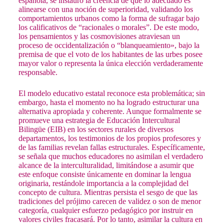
española, se instauró la creencia de que lo adecuado es
alinearse con una noción de superioridad, validando los
comportamientos urbanos como la forma de sufragar bajo
los calificativos de “racionales o morales”. De este modo,
los pensamientos y las cosmovisiones atraviesan un
proceso de occidentalización o “blanqueamiento», bajo la
premisa de que el voto de los habitantes de las urbes posee
mayor valor o representa la única elección verdaderamente
responsable.
El modelo educativo estatal reconoce esta problemática; sin
embargo, hasta el momento no ha logrado estructurar una
alternativa apropiada y coherente. Aunque formalmente se
promueve una estrategia de Educación Intercultural
Bilingüe (EIB) en los sectores rurales de diversos
departamentos, los testimonios de los propios profesores y
de las familias revelan fallas estructurales. Específicamente,
se señala que muchos educadores no asimilan el verdadero
alcance de la interculturalidad, limitándose a asumir que
este enfoque consiste únicamente en dominar la lengua
originaria, restándole importancia a la complejidad del
concepto de cultura. Mientras persista el sesgo de que las
tradiciones del prójimo carecen de validez o son de menor
categoría, cualquier esfuerzo pedagógico por instruir en
valores civiles fracasará. Por lo tanto, asimilar la cultura en