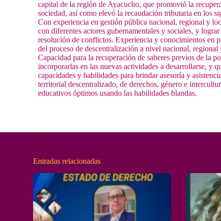
capital de la región de Ayacucho, que promovió la recupera
sociedad, así como elevó la recaudación tributaria en los 
Con experiencia en gestión pública nacional, regional y loc
con diferentes actores gubernamentales y sociales, y lograr 
resolución de conflictos. Experiencia y conocimientos en 
del proceso de descentralización a nivel nacional, regional 
Capacidad para la recuperación de saberes previos de la po
incorporarlas en las nuevas actividades a desarrollarse, y 
capacidades y habilidades para brindar asesoría y asistenc
territorial descentralizado, de derechos, género e intercul
educativos óptimos usando las habilidades blandas.
Entradas relacionadas