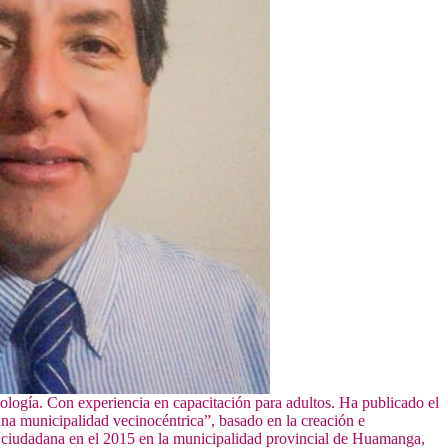
ología. Con experiencia en capacitación para adultos. Ha publicado el
 una municipalidad vecinocéntrica”, basado en la creación e
 ciudadana en el 2015 en la municipalidad provincial de Huamanga,