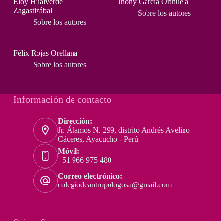
Eloy Hualverde
Jhony García Orihuela
Zagastizábal
Sobre los autores
Sobre los autores
Félix Rojas Orellana
Sobre los autores
Información de contacto
Dirección:
Jr. Álamos N. 299, distrito Andrés Avelino
Cáceres, Ayacucho - Perú
Móvil:
+51 966 975 480
Correo electrónico:
colegiodeantropologosa@gmail.com