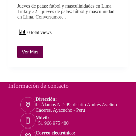
Jueves de patas: fútbol y masculinidades en Lima
Tinkuy 22 – jueves de patas: fútbol y masculinidad
en Lima. Conversamos…
0 total views
Ver Más
Tinkuy
22
–
jueves
de
patas:
Información de contacto
fútbol
y
Dirección:
masculinidad
Jr. Álamos N. 299, distrito Andrés Avelino
en
Cáceres, Ayacucho - Perú
Lima
Móvil:
–
+51 966 975 480
Raúl
Correo electrónico:
Rosales