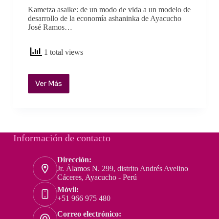
Kametza asaike: de un modo de vida a un modelo de
desarrollo de la economía ashaninka de Ayacucho
José Ramos…
1 total views
Ver Más
Kametza
asaike:
de
un
modo
de
Información de contacto
vida
a
Dirección:
un
Jr. Álamos N. 299, distrito Andrés Avelino
modelo
Cáceres, Ayacucho - Perú
dedesarrollo
Móvil:
de
+51 966 975 480
la
Correo electrónico:
economía