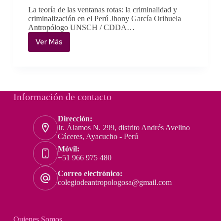
La teoría de las ventanas rotas: la criminalidad y
criminalización en el Perú Jhony García Orihuela
Antropólogo UNSCH / CDDA…
Ver Más
La
teoría
de
las
ventanas
rotas:
Información de contacto
la
criminalidad
Dirección:
y
Jr. Álamos N. 299, distrito Andrés Avelino
criminalización
Cáceres, Ayacucho - Perú
en
Móvil:
el
+51 966 975 480
Perú
Correo electrónico:
–
colegiodeantropologosa@gmail.com
Jhony
garcía
Orihuela
Quienes Somos