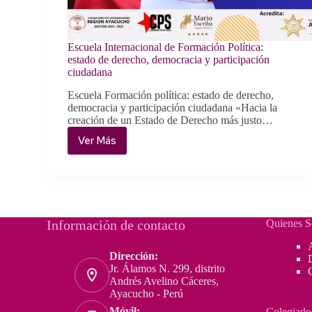
Escuela Internacional de Formación Política:
estado de derecho, democracia y participación
ciudadana
Escuela Formación política: estado de derecho,
democracia y participación ciudadana «Hacia la
creación de un Estado de Derecho más justo…
Ver Más
Escuela
Internacional
de
Formación
Política:
estado
Información de contacto
Quienes 
de
derecho,
Dirección:
democracia
Jr. Álamos N. 299, distrito
y
Andrés Avelino Cáceres,
participación
Ayacucho - Perú
ciudadana
Móvil:
Colegiado