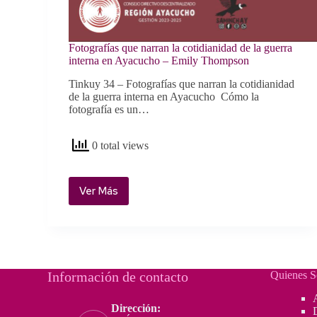
Fotografías que narran la cotidianidad de la guerra
interna en Ayacucho – Emily Thompson
Tinkuy 34 – Fotografías que narran la cotidianidad
de la guerra interna en Ayacucho Cómo la
fotografía es un…
0 total views
Ver Más
Fotografías
que
narran
la
cotidianidad
de
Información de contacto
Quienes 
la
guerra
Dirección:
interna