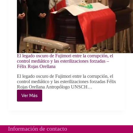
El legado oscuro de Fujimori entre la corrupción, el
control mediático y las esterilizaciones forzadas –
Félix Rojas Orellana
El legado oscuro de Fujimori entre la corrupción, el
control mediático y las esterilizaciones forzadas Félix
Rojas Orellana Antropólogo UNSCH…
Ver Más
El
legado
oscuro
de
Fujimori
entre
Información de contacto