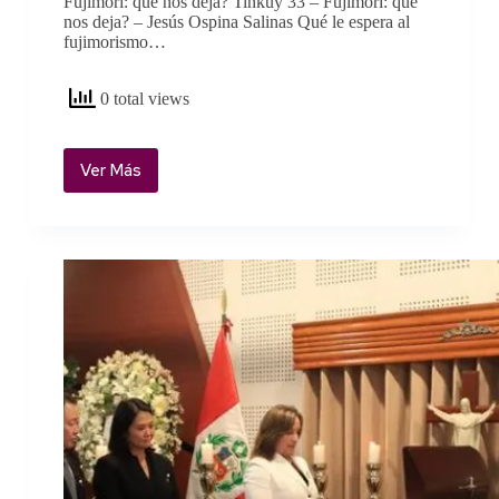
Fujimori: qué nos deja? Tinkuy 33 – Fujimori: qué
nos deja? – Jesús Ospina Salinas Qué le espera al
fujimorismo…
0 total views
Ver Más
Fujimori:
qué
nos
deja?
–
Jesús
Ospina
Salinas