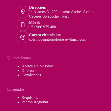
la
corrupción,
Dirección:
el
Jr. Álamos N. 299, distrito Andrés Avelino
control
Cáceres, Ayacucho - Perú
mediático
Móvil:
y
+51 966 975 480
las
Correo electrónico:
esterilizaciones
colegiodeantropologosa@gmail.com
forzadas
–
Félix
Rojas
Quienes Somos
Orellana
Acerca De Nosotros
Directorio
Contáctenos
Colegiados
Requisitos
Padrón Regional