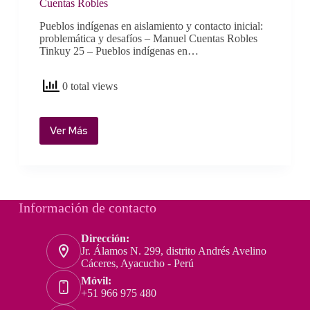
Cuentas Robles
Pueblos indígenas en aislamiento y contacto inicial:
problemática y desafíos – Manuel Cuentas Robles
Tinkuy 25 – Pueblos indígenas en…
0 total views
Ver Más
Tinkuy
25
–
Pueblos
indígenas
en
Información de contacto
aislamiento
y
Dirección:
contacto
Jr. Álamos N. 299, distrito Andrés Avelino
inicial:
Cáceres, Ayacucho - Perú
problemática
Móvil:
y
+51 966 975 480
desafíos