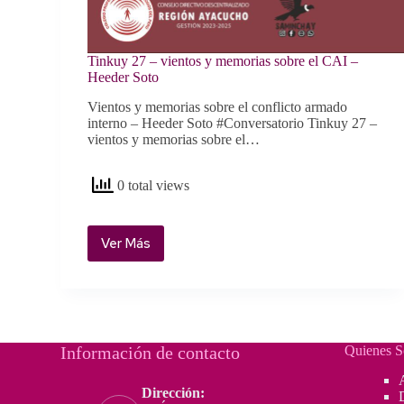
Tinkuy 27 – vientos y memorias sobre el CAI –
Heeder Soto
Vientos y memorias sobre el conflicto armado
interno – Heeder Soto #Conversatorio Tinkuy 27 –
vientos y memorias sobre el…
0 total views
Ver Más
Tinkuy
27
–
vientos
y
memorias
Información de contacto
Quienes 
sobre
el
Dirección:
CAI