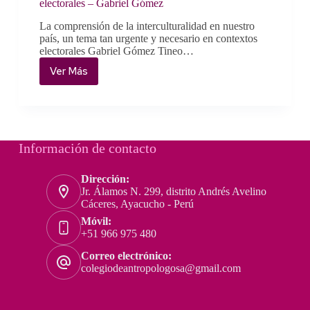
electorales – Gabriel Gómez
La comprensión de la interculturalidad en nuestro
país, un tema tan urgente y necesario en contextos
electorales Gabriel Gómez Tineo…
Ver Más
La
comprensión
de
la
interculturalidad
en
Información de contacto
nuestro
país,
Dirección:
un
Jr. Álamos N. 299, distrito Andrés Avelino
tema
Cáceres, Ayacucho - Perú
tan
Móvil:
urgente
+51 966 975 480
y
Correo electrónico:
necesario
colegiodeantropologosa@gmail.com
en
contextos
electorales